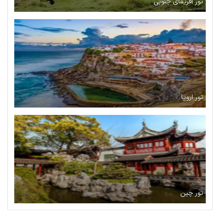
تور آفریقای جنوبی
تور اروپا
تور چین