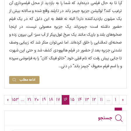
آیا تا به حال فیلمی دیده‌اید که شما را به بازدید از محل فیلمبرداری آن
ترغیب کند؟ لوکیشن جزیره جیمز باند در تایلند واقع شده و سالانه بیش از
یک میلیون بازدیدکننده دارد! البته نه فقط به این دلیل که در یک فیلم
حضور داشته است؛ جیمزباند یک جزیره معمولی نیست، در اینجا
صخره‌های بلند و باریک مانند یک میخ غول‌پیکر از آب سبز- آبی بیرون زده و
صحنه‌ای تماشایی را خلق کرده‌اند. اما نمی‌توان منکر شد که زیبایی وصف
نشدنی جزیره بعد از حضور در فیلم هالیوودی کشف شد و حتی این شهرت
تا جایی پیش رفت که نام قبلی خود "خائو فینگ کان" را به فراموشی سپرده
و با اسم فیلم معروف "جیمز باند" در دنی...
ادامه مطلب
»
153
…
21
20
19
18
17
16
15
14
13
12
11
…
1
«
جستجو