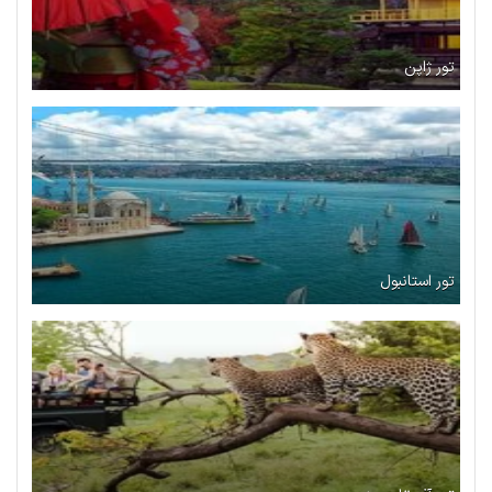
تور ژاپن
تور استانبول