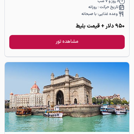
8
روز و
7
شب
تاریخ حرکت :
روزانه
وعده غذایی:
با صبحانه
950
دلار
+ قیمت بلیط
مشاهده تور