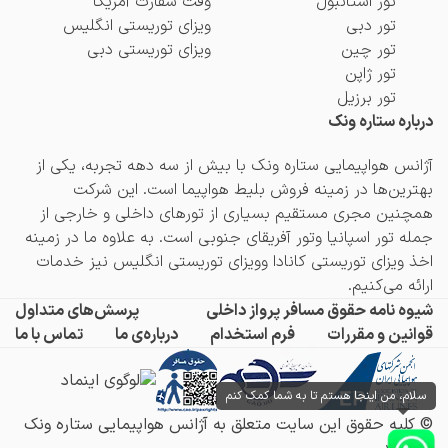
تور استانبول
وقت سفارت آمریکا
تور دبی
ویزای توریستی انگلیس
تور چین
ویزای توریستی دبی
تور ژاپن
تور برزیل
درباره ستاره ونک
آژانس هواپیمایی ستاره ونک با بیش از سه دهه تجربه، یکی از
بهترین‌ها در زمینه فروش بلیط هواپیما است. این شرکت
همچنین مجری مستقیم بسیاری از تورهای داخلی و خارجی از
جمله
تور اسپانیا
و
تور آفریقای جنوبی
است. به علاوه ما در زمینه
اخذ
ویزای توریستی کانادا
و
ویزای توریستی انگلیس
نیز خدمات
ارائه می‌کنیم.
شیوه نامه حقوق مسافر پرواز داخلی
پرسش‌های متداول
قوانین و مقررات
فرم استخدام
درباره‌ی ما
تماس با ما
سلام، من اینجا هستم تا به شما کمک کنم
© کلیه حقوق این سایت متعلق به آژانس هواپیمایی ستاره ونک