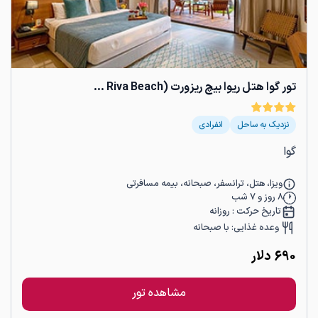
تور گوا هتل ریوا بیچ ریزورت (Riva Beach ...
نزدیک به ساحل
انفرادی
گوا
ویزا، هتل، ترانسفر، صبحانه، بیمه مسافرتی
8
روز و
7
شب
تاریخ حرکت :
روزانه
وعده غذایی:
با صبحانه
690
دلار
مشاهده تور