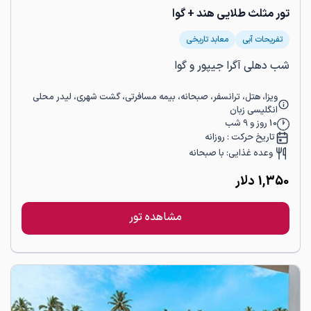
تور مثلث طلایی هند + گوا
تفریحات آبی
معابد تاریخی
شب دهلی آگرا جیپور و گوا
ویزا، هتل، ترانسفر، صبحانه، بیمه مسافرتی، گشت شهری، لیدر محلی
انگلیسی زبان
10
روز و
9
شب
تاریخ حرکت :
روزانه
وعده غذایی:
با صبحانه
1,350
دلار
مشاهده تور