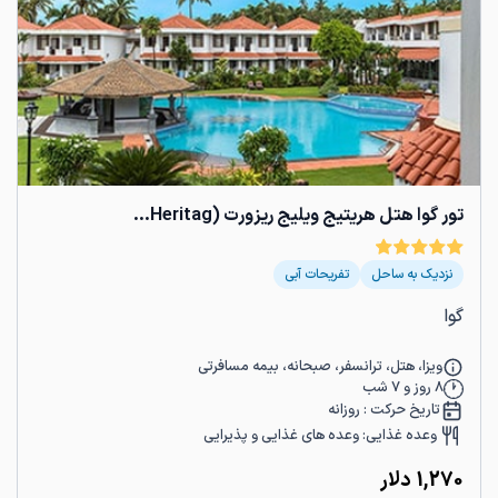
تور گوا هتل هریتیج ویلیج ریزورت (Heritag...
نزدیک به ساحل
تفریحات آبی
گوا
ویزا، هتل، ترانسفر، صبحانه، بیمه مسافرتی
8
روز و
7
شب
تاریخ حرکت :
روزانه
وعده غذایی:
وعده های غذایی و پذیرایی
1,270
دلار