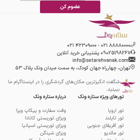
عضوم کن
۴۲۳۰۹۰۰۰ ۰۲۱
-
۸۸۸۸۰۰۰۰ ۰۲۱
09025198267
پشتیبانی خرید آنلاین
info@setarehvanak.com
تهران، چهارراه جهان کودک، به سمت میدان ونک پلاک ۵۳
شگفت انگیز‌ترین مکان‌های گردشگری را در اینستاگرام ما
ببینید.
تورهای ویژه ستاره ونک
درباره ستاره ونک
تور اروپا
وقت سفارت و پیکاپ ویزا
تور تایلند
ویزای توریستی کانادا
تور آفریقای جنوبی
ویزای توریستی اسپانیا
تور مالدیو
ویزای شینگن