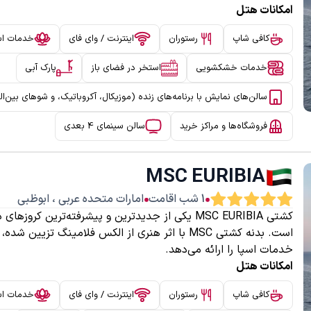
امکانات هتل
کافی شاپ
رستوران
اینترنت / وای فای
خدمات اس
خدمات خشکشویی
استخر در فضای باز
پارک آبی
سالن‌های نمایش با برنامه‌های زنده (موزیکال، آکروباتیک، و شوهای بین‌ال
فروشگاه‌ها و مراکز خرید
سالن سینمای 4 بعدی
MSC EURIBIA
1
شب اقامت
امارات متحده عربی
،
ابوظبی
کشتی MSC EURIBIA یکی از جدیدترین و پیشرفته‌ترین 
است. بدنه کشتی MSC با اثر هنری از الکس فلامینگ 
خدمات اسپا را ارائه می‌دهد.
امکانات هتل
کافی شاپ
رستوران
اینترنت / وای فای
خدمات اس