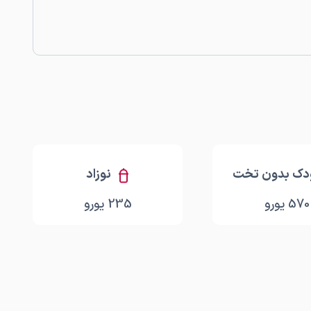
دک بدون تخت
نوزاد
570
یورو
235
یورو