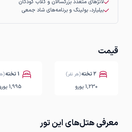
لانژهای متعدد بزرگسالان و کلاب کودکان
بیلیارد، بولینگ و برنامه‌های شاد جمعی
قیمت
۲ تخته
1 تخته
(هر نفر)
(هر
1,230
یورو
1,995
یورو
معرفی هتل‌های این تور