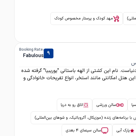
مللی)
مهد کودک و پرستار مخصوص کودک
:Booking Rate
9
Fabulous
اس
کروزهای دنیاست. نام این کشتی از الهه باستانی "یوریبیا" گرفته شده
تزیین شده، این هتل امکانتی مانند استخر، انواع تفریحات خانوادگی و
پا
سالن ورزشی
اتاق رو به دریا
با برنامه‌های زنده (موزیکال، آکروباتیک، و شوهای بین‌المللی)
پارک آبی
سالن سینمای 4 بعدی