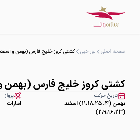
صفحه اصلی
تور-دبی
کشتی کروز خلیج فارس (بهمن و اسفند 1404) SC EURIBIA
کشتی کروز خلیج فارس (بهمن و اسفند 1404) A
تاریخ حرکت
پرواز
بهمن (4، 11،18،25) اسفند
امارات
(2،9،16،23)