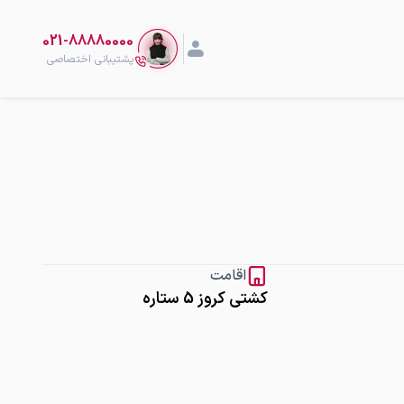
021-88880000
پشتیبانی اختصاصی
اقامت
کشتی کروز 5 ستاره