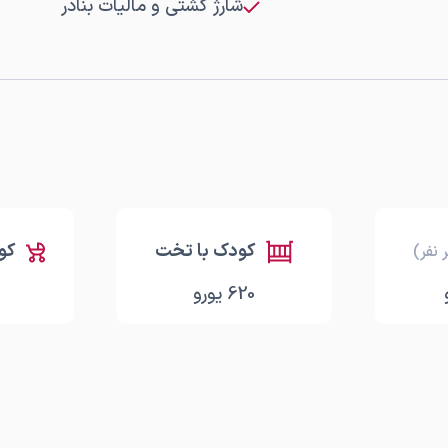
شارژ کشتی و مالیات بنادر
کودک با تخت
کو
 نفر)
620
یورو