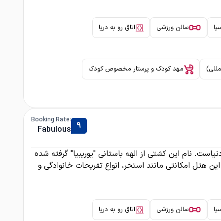
پا
سالن ورزشی
اتاق رو به دریا
مللی)
مهد کودک و پرستار مخصوص کودک
:Booking Rate
9
Fabulous
کروزهای دنیاست. نام این کشتی از الهه باستانی "یوریبیا" گرفته شده
تزیین شده، این هتل امکانتی مانند استخر، انواع تفریحات خانوادگی و
پا
سالن ورزشی
اتاق رو به دریا