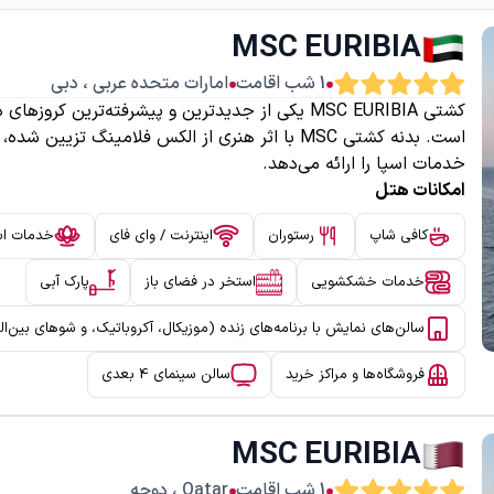
MSC EURIBIA
1
شب اقامت
امارات متحده عربی
،
دبی
کشتی MSC EURIBIA یکی از جدیدترین و پیشرفته‌ترین 
است. بدنه کشتی MSC با اثر هنری از الکس فلامینگ 
خدمات اسپا را ارائه می‌دهد.
امکانات هتل
کافی شاپ
رستوران
اینترنت / وای فای
خدمات اس
خدمات خشکشویی
استخر در فضای باز
پارک آبی
سالن‌های نمایش با برنامه‌های زنده (موزیکال، آکروباتیک، و شوهای بین‌ال
فروشگاه‌ها و مراکز خرید
سالن سینمای 4 بعدی
MSC EURIBIA
1
شب اقامت
Qatar
،
دوحه