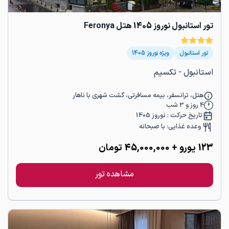
تور استانبول نوروز 1405 هتل Feronya
تور استانبول
ویژه نوروز 1405
استانبول - تکسیم
هتل، ترانسفر، بیمه مسافرتی، گشت شهری با ناهار
4
روز و
3
شب
تاریخ حرکت :
نوروز 1405
وعده غذایی:
با صبحانه
123
یورو
+ 45,000,000 تومان
مشاهده تور