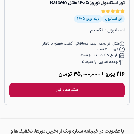
تور استانبول نوروز 1405 هتل Barcelo
تور استانبول
ویژه نوروز 1405
استانبول - تکسیم
هتل، ترانسفر، بیمه مسافرتی، گشت شهری با ناهار
4
روز و
3
شب
تاریخ حرکت :
نوروز 1405
وعده غذایی:
با صبحانه
216
یورو
+ 45,000,000 تومان
مشاهده تور
با عضویت در خبرنامه ستاره ونک از آخرین تورها، تخفیف‌ها و