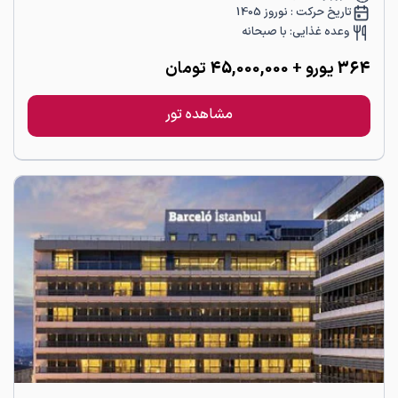
تاریخ حرکت :
نوروز 1405
وعده غذایی:
با صبحانه
364
یورو
+ 45,000,000 تومان
مشاهده تور