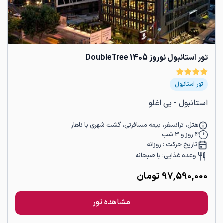
تور استانبول نوروز 1405 DoubleTree
تور استانبول
استانبول - بی اغلو
هتل، ترانسفر، بیمه مسافرتی، گشت شهری با ناهار
4
روز و
3
شب
تاریخ حرکت :
روزانه
وعده غذایی:
با صبحانه
97,590,000
تومان
مشاهده تور