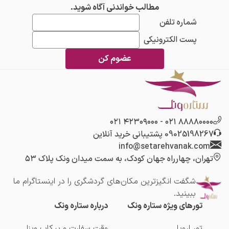
مطالب خواندنی آگاه شوید.
شماره تلفن
پست الکترونیکی
عضوم کن
۴۲۳۰۹۰۰۰ ۰۲۱
-
۸۸۸۸۰۰۰۰ ۰۲۱
09025198267
پشتیبانی خرید آنلاین
info@setarehvanak.com
تهران، چهارراه جهان کودک، به سمت میدان ونک پلاک ۵۳
شگفت انگیز‌ترین مکان‌های گردشگری را در اینستاگرام ما
ببینید.
تورهای ویژه ستاره ونک
درباره ستاره ونک
تور اروپا
وقت سفارت و پیکاپ ویزا