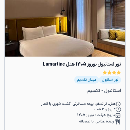
تور استانبول نوروز 1405 هتل Lamartine
تور استانبول
میدان تکسیم
استانبول - تکسیم
هتل، ترانسفر، بیمه مسافرتی، گشت شهری با ناهار
4
روز و
3
شب
تاریخ حرکت :
نوروز 1405
وعده غذایی:
با صبحانه