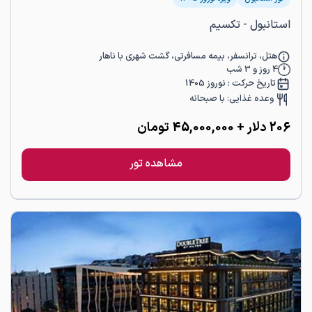
استانبول - تکسیم
هتل، ترانسفر، بیمه مسافرتی، گشت شهری با ناهار
4
روز و
3
شب
تاریخ حرکت :
نوروز 1405
وعده غذایی:
با صبحانه
206
دلار
+ 45,000,000 تومان
مشاهده تور