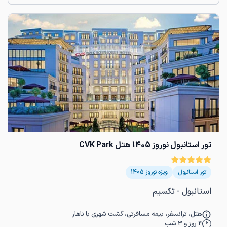
تور استانبول نوروز 1405 هتل CVK Park
تور استانبول
ویژه نوروز 1405
استانبول - تکسیم
هتل، ترانسفر، بیمه مسافرتی، گشت شهری با ناهار
4
روز و
3
شب