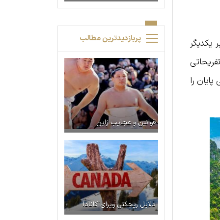
پربازدیدترین مطالب
ر یکدیگر
فریحاتی
پایان را
قوانین و عجایب ژاپن
دلایل ریجکتی ویزای کانادا