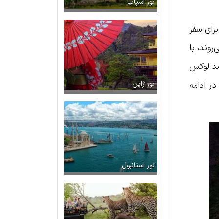
تور اسپانیا
برای سفر
روند، با
اصد لوکس
در ادامه
تور ژاپن
تور استانبول