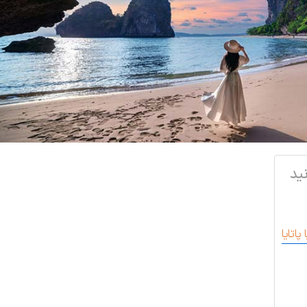
ید
اتایا