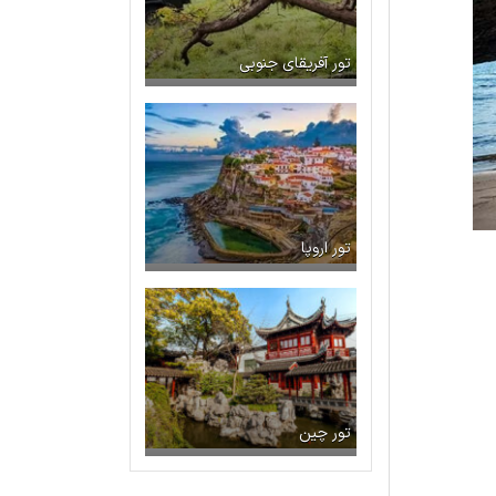
تور آفریقای جنوبی
تور اروپا
تور چین