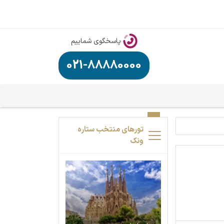
پاسخگوی شماییم
021-88880000
تورهای منتخب ستاره
ونک