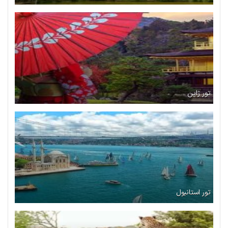
تور ژاپن
تور استانبول