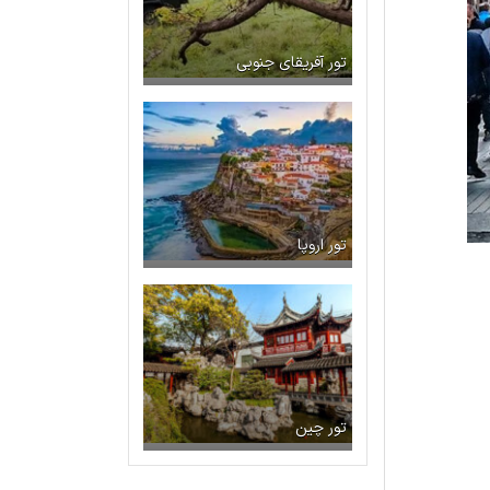
تور آفریقای جنوبی
تور اروپا
تور چین