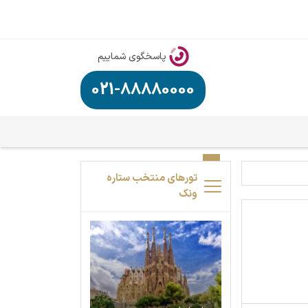
پاسخگوی شماییم
021-88880000
تورهای منتخب ستاره
ونک