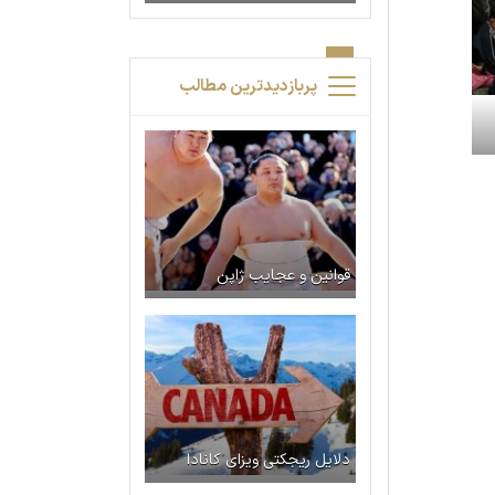
پربازدیدترین مطالب
قوانین و عجایب ژاپن
دلایل ریجکتی ویزای کانادا