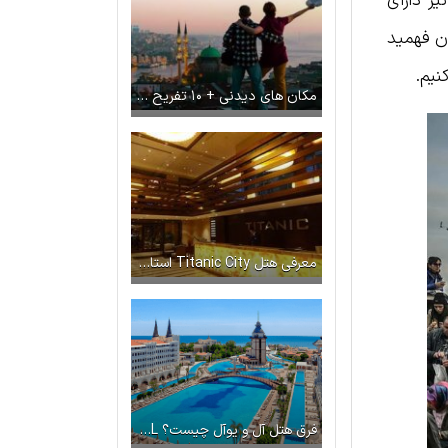
ز دارای
ان فهمید
کنیم.
مکان های دیدنی + ۱۰ تفریح مهیج و رایگان در استانبول
معرفی هتل Titanic City استانبول
فرق هتل آل و یوآل چیست؟ ALL و UALL یعنی چه؟