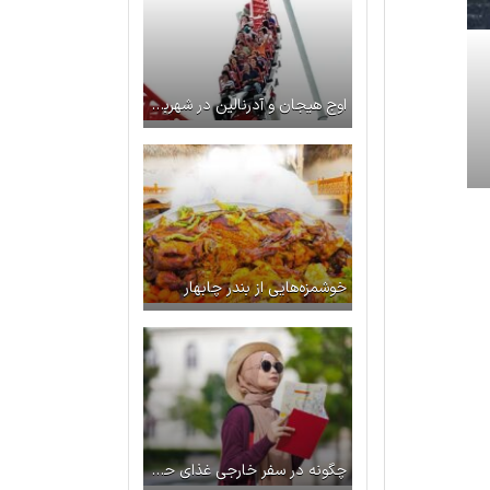
اوج هیجان و آدرنالین در شهربازی ویالند استانبول
خوشمزه‌هایی از بندر چابهار
چگونه در سفر خارجی غذای حلال پیدا کنیم؟