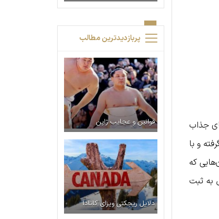
پربازدیدترین مطالب
قوانین و عجایب ژاپن
های جذاب
فته و با
‌هایی که
ل به ثبت
دلایل ریجکتی ویزای کانادا