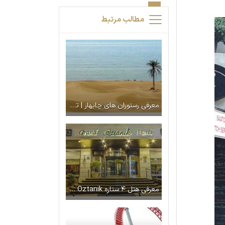
مطالب مرتبط
معرفی رستوران های چابهار | تجربه لذیذ ازغذاهای دریایی
معرفی هتل ۴ ستاره Grand Oztanik استانبول