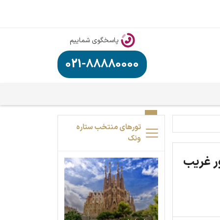
پاسخگوی شماییم
021-88880000
تورهای منتخب ستاره
ونک
ر غریب