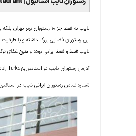
رستوران نایب استانبول | Nayeb Restaurant
نایب نه فقط جز ۱۰ رستوران برت
نایب فقط و فقط ایرانی بوده و هیچ غذای ترک 
آدرس رستوران نایب در استانبول:Şehremini, Turgut Özal Millet Cd, 34104 Fatih/İstanbul, Turkey
شماره تماس رستوران ایرانی نایب در استانبول: ۰۲۱۲۵۸۷۶۸۴۶