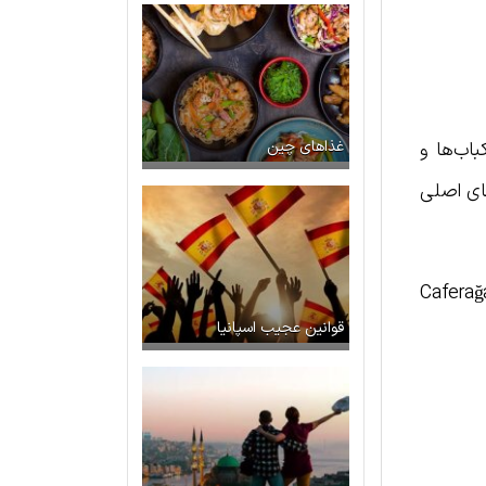
غذاهای چین
اب‌ها و
های اصلی
Caferağa M,
قوانین عجیب اسپانیا