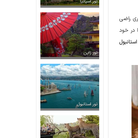
تور اسپانیا
ری راضی
 در خود
استانبول
تور ژاپن
تور استانبول