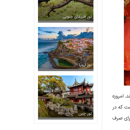
تور آفریقای جنوبی
تور اروپا
 امروزه
ست که در
تور چین
رای صرف